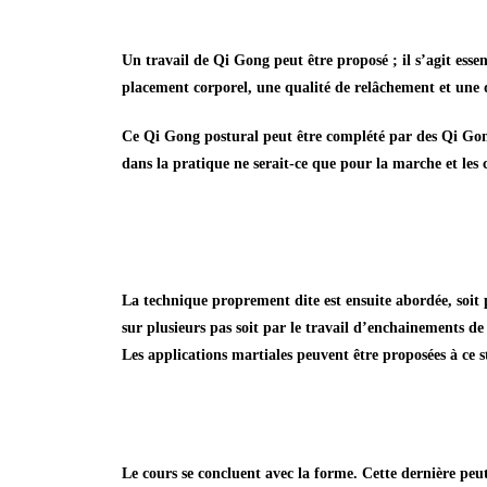
Un travail de Qi Gong peut être proposé ; il s’agit esse
placement corporel, une qualité de relâchement et une q
Ce Qi Gong postural peut être complété par des Qi Gong 
dans la pratique ne serait-ce que pour la marche et les 
La
technique
proprement dite est ensuite abordée, soit 
sur plusieurs pas soit par le travail d’enchainements d
Les applications martiales peuvent être proposées à ce
Le cours se concluent avec
la forme
. Cette dernière peu