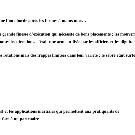
que l’on aborde après les formes à mains nues…
grande finesse d’exécution qui nécessite de bons placements ; les mouvem
tes les directions. c’était une arme utilisée par les officiers et les dignitai
otations mais des frappes limitées dans leur variété ; le sabre était surto
 et les applications martiales qui permettent aux pratiquants de
nt face à un partenaire.