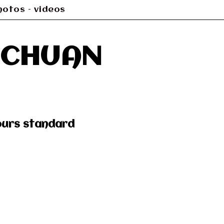
hotos – videos
I CHUAN
ours standard