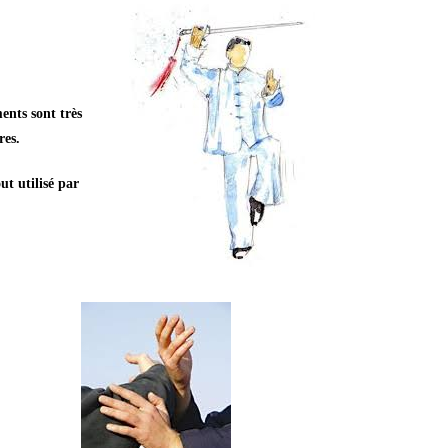
ents sont très
res.
ut utilisé par