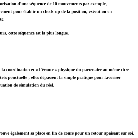
morisation d’une séquence de 10 mouvements par exemple,
ement pour établir un check-up de la position, exécution en
tc.
rs, cette séquence est la plus longue.
t la coordination et « l’écoute » physique du partenaire au même titre
rès ponctuelle ; elles dépassent la simple pratique pour favoriser
uation de simulation du réel.
rouve également sa place en fin de cours pour un retour apaisant sur soi.